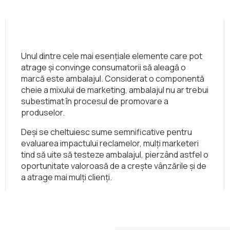
Unul dintre cele mai esențiale elemente care pot
atrage și convinge consumatorii să aleagă o
marcă este ambalajul. Considerat o componentă
cheie a mixului de marketing, ambalajul nu ar trebui
subestimat în procesul de promovare a
produselor.
Deși se cheltuiesc sume semnificative pentru
evaluarea impactului reclamelor, mulți marketeri
tind să uite să testeze ambalajul, pierzând astfel o
oportunitate valoroasă de a crește vânzările și de
a atrage mai mulți clienți.