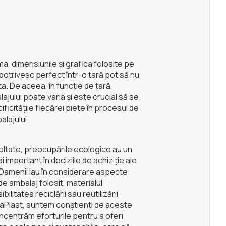
a, dimensiunile și grafica folosite pe
potrivesc perfect într-o țară pot să nu
ta. De aceea, în funcție de țară,
jului poate varia și este crucial să se
ificitățile fiecărei piețe în procesul de
lajului.
voltate, preocupările ecologice au un
ai important în deciziile de achiziție ale
Oamenii iau în considerare aspecte
e ambalaj folosit, materialul
bilitatea reciclării sau reutilizării
vaPlast, suntem conștienți de aceste
oncentrăm eforturile pentru a oferi