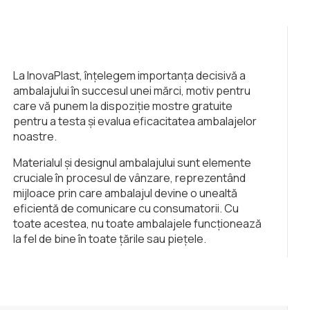
La InovaPlast, înțelegem importanța decisivă a
ambalajului în succesul unei mărci, motiv pentru
care vă punem la dispoziție mostre gratuite
pentru a testa și evalua eficacitatea ambalajelor
noastre.
Materialul și designul ambalajului sunt elemente
cruciale în procesul de vânzare, reprezentând
mijloace prin care ambalajul devine o unealtă
eficientă de comunicare cu consumatorii. Cu
toate acestea, nu toate ambalajele funcționează
la fel de bine în toate țările sau piețele.