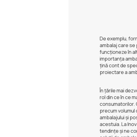
De exemplu, form
ambalaj care se 
funcționeze în al
importanța ambala
țină cont de spec
proiectare a amba
În țările mai dez
rol din ce în ce m
consumatorilor. 
precum volumul d
ambalajului și posi
acestuia. La Ino
tendințe și ne c