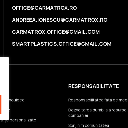
OFFICE@CARMATROX.RO
ANDREEA.IONESCU@CARMATROX.RO
CARMATROX.OFFICE@GMAIL.COM
SMARTPLASTICS.OFFICE@GMAIL.COM
E
RESPONSABILITATE
blow-moulded
Responsabilitatea fata de med
xibile
Dezvoltarea durabila a resursel
companiei
trițe personalizate
Sprijinim comunitatea