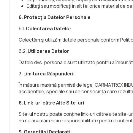
Editați sau modificați în alt fel orice material de pe
6. Protecția Datelor Personale
6.1.
Colectarea Datelor
Colectăm și utilizăm datele personale conform Politicii
6.2.
Utilizarea Datelor
Datele dvs. personale sunt utilizate pentru a îmbunătăț
7. Limitarea Răspunderii
În măsura maximă permisă de lege, CARMATROX INDUSTR
accidentale, speciale sau de consecință care rezultă di
8. Link-uri către Alte Site-uri
Site-ul nostru poate conține link-uri către alte site-u
nu ne asumăm nicio responsabilitate pentru conținutu
9. Garanții și Declarații