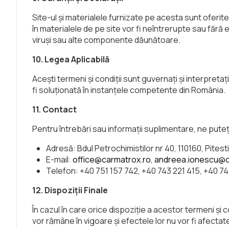
Site-ul și materialele furnizate pe acesta sunt oferite 
în materialele de pe site vor fi neîntrerupte sau fără 
viruși sau alte componente dăunătoare.
10. Legea Aplicabilă
Acești termeni și condiții sunt guvernați și interpretaț
fi soluționată în instanțele competente din România.
11. Contact
Pentru întrebări sau informații suplimentare, ne puteț
Adresă: Bdul Petrochimistilor nr 40, 110160, Pitest
E-mail:
office@carmatrox.ro
,
andreea.ionescu@c
Telefon: +40 751 157 742, +40 743 221 415, +40 7
12. Dispoziții Finale
În cazul în care orice dispoziție a acestor termeni și 
vor rămâne în vigoare și efectele lor nu vor fi afectat