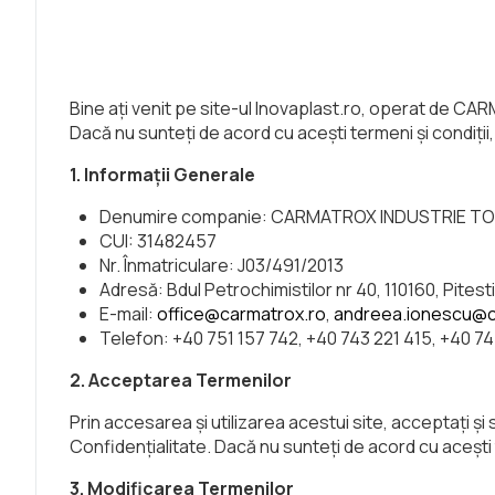
Bine ați venit pe site-ul Inovaplast.ro, operat de CAR
Dacă nu sunteți de acord cu acești termeni și condiții, 
1. Informații Generale
Denumire companie: CARMATROX INDUSTRIE TO
CUI: 31482457
Nr. Înmatriculare: J03/491/2013
Adresă: Bdul Petrochimistilor nr 40, 110160, Pitest
E-mail:
office@carmatrox.ro
,
andreea.ionescu@c
Telefon: +40 751 157 742, +40 743 221 415, +40 7
2. Acceptarea Termenilor
Prin accesarea și utilizarea acestui site, acceptați și
Confidențialitate. Dacă nu sunteți de acord cu acești t
3. Modificarea Termenilor