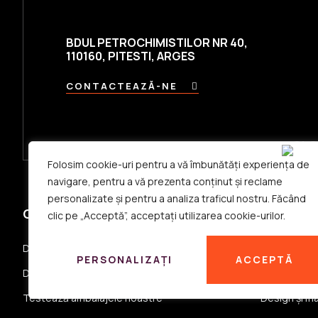
BDUL PETROCHIMISTILOR NR 40,
110160, PITESTI, ARGES
CONTACTEAZĂ-NE
Folosim cookie-uri pentru a vă îmbunătăți experiența de
navigare, pentru a vă prezenta conținut și reclame
personalizate și pentru a analiza traficul nostru. Făcând
COMPANIE
PRODUS
clic pe „Acceptă”, acceptați utilizarea cookie-urilor.
Despre noi
Recipienți 
PERSONALIZAȚI
ACCEPTĂ
Despre firma noastra
Ambalaje fle
Testează ambalajele noastre
Design și ma