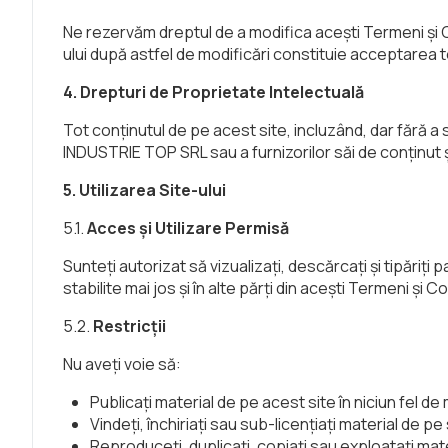
Ne rezervăm dreptul de a modifica acești Termeni și Co
ului după astfel de modificări constituie acceptarea t
4. Drepturi de Proprietate Intelectuală
Tot conținutul de pe acest site, incluzând, dar fără a 
INDUSTRIE TOP SRL sau a furnizorilor săi de conținut și
5. Utilizarea Site-ului
5.1.
Acces și Utilizare Permisă
Sunteți autorizat să vizualizați, descărcați și tipăriți
stabilite mai jos și în alte părți din acești Termeni și Con
5.2.
Restricții
Nu aveți voie să:
Publicați material de pe acest site în niciun fel de
Vindeți, închiriați sau sub-licențiați material de pe 
Reproduceți, duplicați, copiați sau exploatați mate