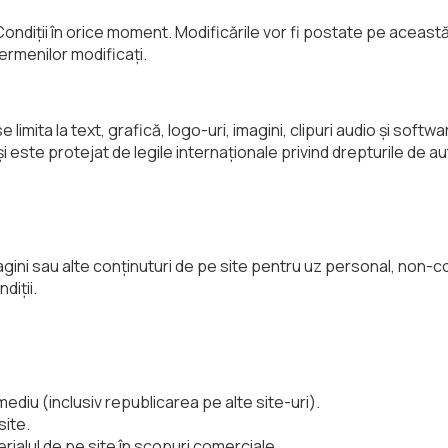
ndiții în orice moment. Modificările vor fi postate pe această p
ermenilor modificați.
se limita la text, grafică, logo-uri, imagini, clipuri audio și 
 este protejat de legile internaționale privind drepturile de au
 pagini sau alte conținuturi de pe site pentru uz personal, non-c
diții.
 mediu (inclusiv republicarea pe alte site-uri).
site.
rialul de pe site în scopuri comerciale.