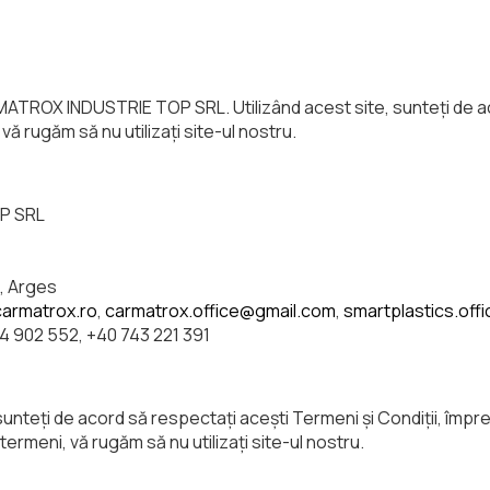
MATROX INDUSTRIE TOP SRL. Utilizând acest site, sunteți de acor
vă rugăm să nu utilizați site-ul nostru.
P SRL
i, Arges
armatrox.ro
,
carmatrox.office@gmail.com
,
smartplastics.off
44 902 552, +40 743 221 391
 sunteți de acord să respectați acești Termeni și Condiții, împr
ermeni, vă rugăm să nu utilizați site-ul nostru.