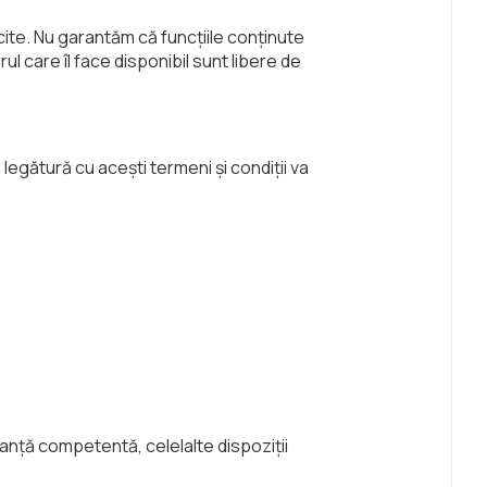
icite. Nu garantăm că funcțiile conținute
ul care îl face disponibil sunt libere de
 legătură cu acești termeni și condiții va
stanță competentă, celelalte dispoziții