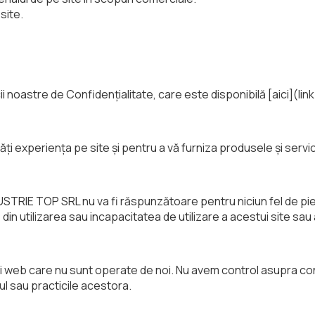
 site.
 noastre de Confidențialitate, care este disponibilă [aici](link 
i experiența pe site și pentru a vă furniza produsele și servicii
IE TOP SRL nu va fi răspunzătoare pentru niciun fel de pierd
n utilizarea sau incapacitatea de utilizare a acestui site sau a 
ri web care nu sunt operate de noi. Nu avem control asupra conțin
l sau practicile acestora.