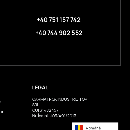
+40 751 157 742
+40 744 902 552
LEGAL
CARMATROX INDUSTRIE TOP
iu
SRL
CUI 31482457
or
Nr. Înmat. J03/491/2013
Română