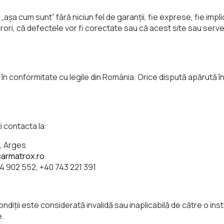
„așa cum sunt” fără niciun fel de garanții, fie exprese, fie impl
erori, că defectele vor fi corectate sau că acest site sau server
i în conformitate cu legile din România. Orice dispută apărută în
i contacta la:
i, Arges
armatrox.ro
44 902 552, +40 743 221 391
condiții este considerată invalidă sau inaplicabilă de către o in
e.